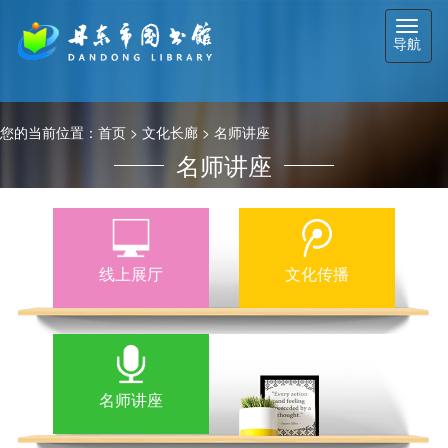
切
导航
换
导
航
您的当前位置：
首页
>
文化长廊
>
名师讲座
名师讲座
线上展厅
文化传播
名师讲座