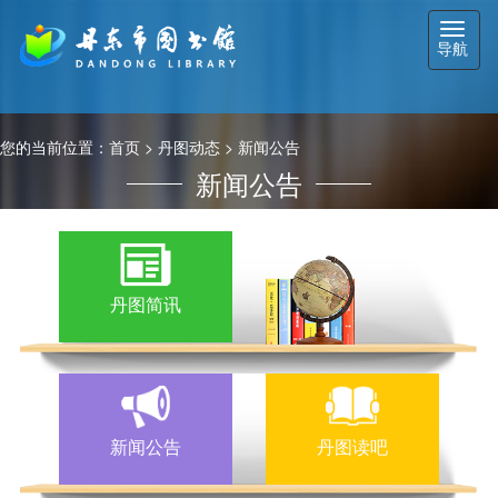
切
导航
换
导
航
您的当前位置：
首页
>
丹图动态
>
新闻公告
新闻公告
丹图简讯
新闻公告
丹图读吧