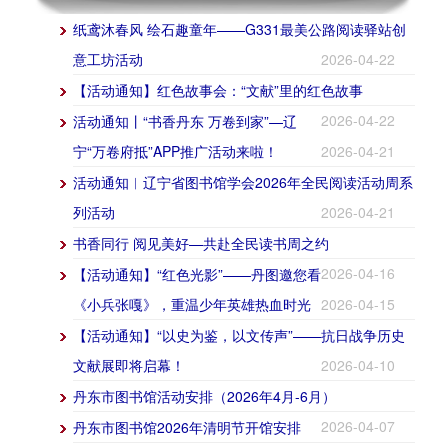
纸鸢沐春风 绘石趣童年——G331最美公路阅读驿站创
意工坊活动
2026-04-22
【活动通知】红色故事会：“文献”里的红色故事
2026-04-22
活动通知丨“书香丹东 万卷到家”—辽
宁“万卷府抵”APP推广活动来啦！
2026-04-21
活动通知︳辽宁省图书馆学会2026年全民阅读活动周系
列活动
2026-04-21
书香同行 阅见美好—共赴全民读书周之约
2026-04-16
【活动通知】“红色光影”——丹图邀您看
《小兵张嘎》，重温少年英雄热血时光
2026-04-15
【活动通知】“以史为鉴，以文传声”——抗日战争历史
文献展即将启幕！
2026-04-10
丹东市图书馆活动安排（2026年4月-6月）
2026-04-07
丹东市图书馆2026年清明节开馆安排