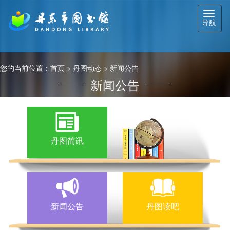
切
导航
换
导
航
您的当前位置：
首页
>
丹图动态
>
新闻公告
新闻公告
丹图简讯
新闻公告
丹图读吧