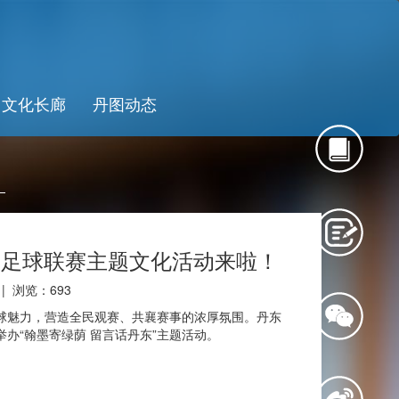
文化长廊
丹图动态
级足球联赛主题文化活动来啦！
 | 浏览：
693
魅力，营造全民观赛、共襄赛事的浓厚氛围。丹东
办“翰墨寄绿荫 留言话丹东”主题活动。