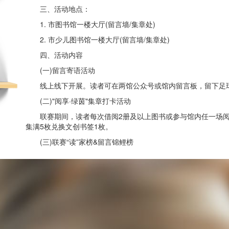
三、活动地点：
1. 市图书馆一楼大厅(留言墙/集章处)
2. 市少儿图书馆一楼大厅(留言墙/集章处)
四、活动内容
(一)留言寄语活动
线上线下开展。读者可在两馆公众号或馆内留言板，留下足球
(二)"阅享·绿茵"集章打卡活动
联赛期间，读者每次借阅2册及以上图书或参与馆内任一场阅读
集满5枚兑换文创书签1枚。
(三)联赛“读”家榜&留言锦鲤榜
联赛期间通过借阅和线上留言参评：
借阅冠军奖：当月借阅量最高读者(1名)，赠足球文创礼包。
最佳人气奖：当月线上留言点选量最高者(1名)，赠足球文创
次月5日前公众号公示，凭有效证件到馆领取(有效期30天)。
五、现场参与福利