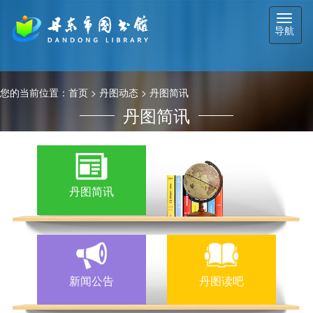
切
导航
换
导
航
您的当前位置：
首页
>
丹图动态
>
丹图简讯
丹图简讯
丹图简讯
新闻公告
丹图读吧