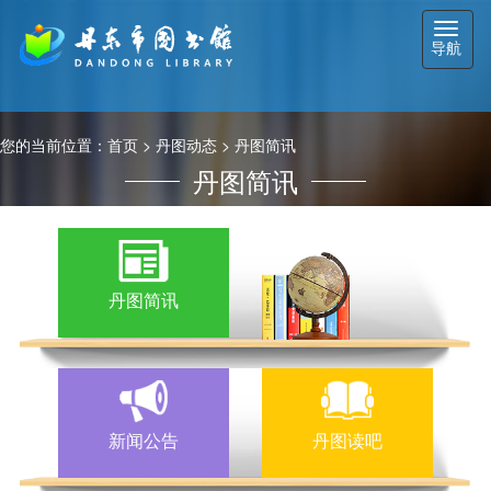
切
导航
换
导
航
您的当前位置：
首页
>
丹图动态
>
丹图简讯
丹图简讯
丹图简讯
新闻公告
丹图读吧