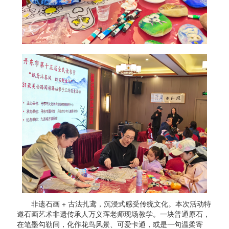
非遗石画 + 古法扎鸢，沉浸式感受传统文化。本次活动特
邀石画艺术非遗传承人万义珲老师现场教学。一块普通原石，
在笔墨勾勒间，化作花鸟风景、可爱卡通，或是一句温柔寄