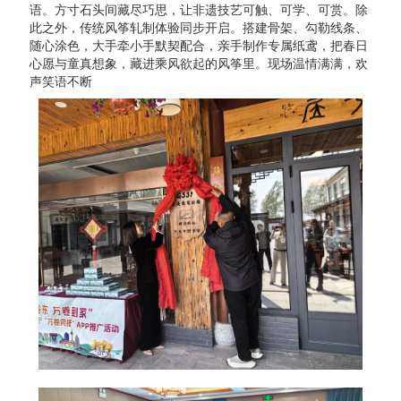
语。方寸石头间藏尽巧思，让非遗技艺可触、可学、可赏。除
此之外，传统风筝轧制体验同步开启。搭建骨架、勾勒线条、
随心涂色，大手牵小手默契配合，亲手制作专属纸鸢，把春日
心愿与童真想象，藏进乘风欲起的风筝里。现场温情满满，欢
声笑语不断