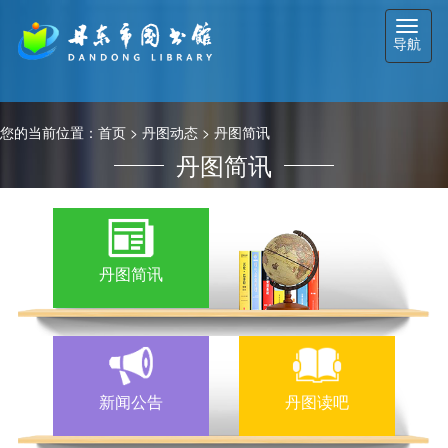
切
导航
换
导
航
您的当前位置：
首页
>
丹图动态
>
丹图简讯
丹图简讯
丹图简讯
新闻公告
丹图读吧