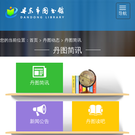
切
导航
换
导
航
您的当前位置：
首页
>
丹图动态
>
丹图简讯
丹图简讯
丹图简讯
新闻公告
丹图读吧