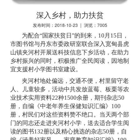
深入乡村，助力扶贫
发布时间：2018-10-23 | 浏览：
7005
为配合
“国家扶贫日”的到来，10月15日，
市图书馆与丹东市委政研室联合深入宽甸县虎
山镇夹河村开展送科技信息下乡活动，在助力
乡村振兴的同时，积极推广全民阅读，因地制
宜支援村小学图书室建设。
夹河村地处偏远，交通不便，村里留守老
人、儿童较多，活动中共发放蓝莓、板栗等农
业技术实用资料
22种1500余册，期刊杂志50
册，自编《中老年养生保健知识汇编》100
册，村民们对这些资料赞不绝口。当天两个部
门的同志还走进夹河村小学，送去适合学生阅
读的图书132册以及精心挑选的杂志50册，自
编《涵养好家风——家庭教育知识汇编》100