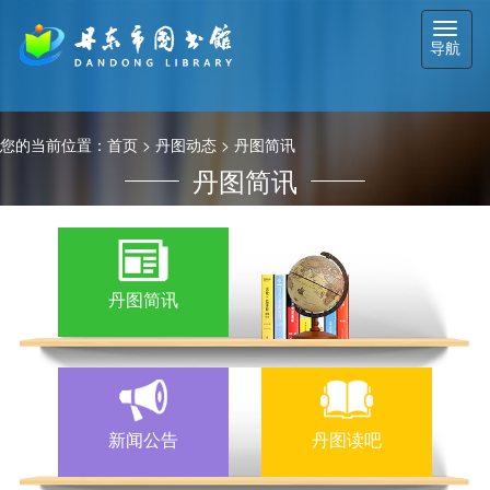
切
导航
换
导
航
您的当前位置：
首页
>
丹图动态
>
丹图简讯
丹图简讯
丹图简讯
新闻公告
丹图读吧