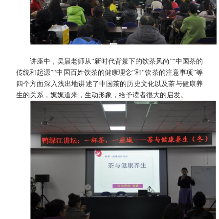
讲座中，
吴晨老师从
“
新时代背景下
的饮茶风尚
”“
中国茶
的
传统和起源
”“
中国百姓
饮茶的健康理念
”
和
“饮茶的注意事项”等
四个方面深入浅出地讲述了中国茶的历史文化以及茶与健康养
生的关系，娓娓道来，生动形象，给予读者很大的启发。