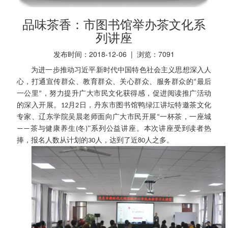
品味茶香：市图书馆举办茶文化系
列讲座
发布时间：2018-12-06 | 浏览：
7091
为进一步推动习近平新时代中国特色社会主义思想深入人
心，打通宣传群众、教育群众、关心群众、服务群众的
“最后
一公里”，努力提升广大市民文化获得感，促进阅读推广活动
。
月
日，丹东市图书馆
鸭绿江讲坛
特邀茶文化
的深入开展
12
2
专家
、辽东学院
吴晨老师
面向广大市民开展
“一杯茶，一座城
冬
”系列公益讲座。
本次讲座受到读者热
——茶与健康养生
(
)
捧
，报名人数
从计划的
人
，
达到了近
人之多。
30
80