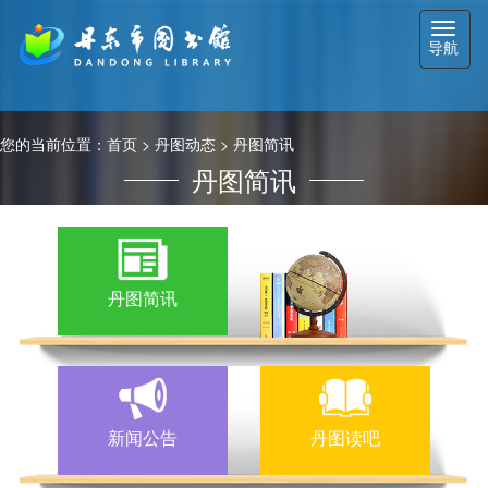
切
导航
换
导
航
您的当前位置：
首页
>
丹图动态
>
丹图简讯
丹图简讯
丹图简讯
新闻公告
丹图读吧