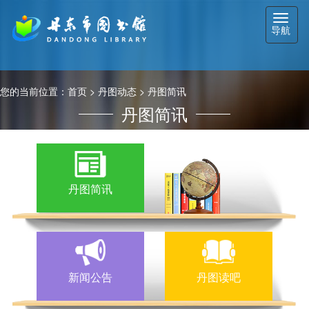
切
导航
换
导
航
您的当前位置：
首页
>
丹图动态
>
丹图简讯
丹图简讯
丹图简讯
新闻公告
丹图读吧